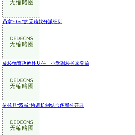
员拿70％”的受贿款分派细则
成校德育政教处从任、小学副校长李登前
依托县“双减”协调机制结合多部分开展