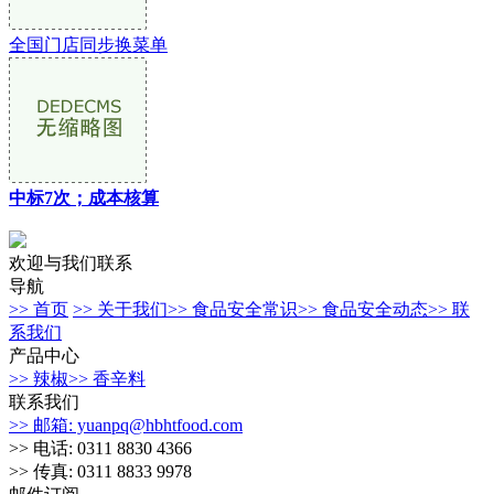
全国门店同步换菜单
中标7次；成本核算
欢迎与我们联系
导航
>> 首页
>> 关于我们
>> 食品安全常识
>> 食品安全动态
>> 联
系我们
产品中心
>> 辣椒
>> 香辛料
联系我们
>> 邮箱: yuanpq@hbhtfood.com
>> 电话: 0311 8830 4366
>> 传真: 0311 8833 9978