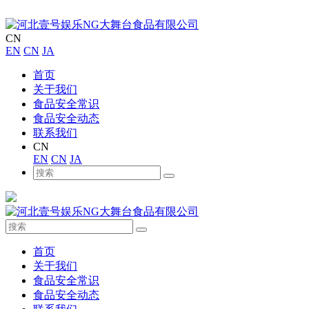
CN
EN
CN
JA
首页
关于我们
食品安全常识
食品安全动态
联系我们
CN
EN
CN
JA
首页
关于我们
食品安全常识
食品安全动态