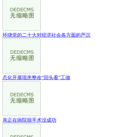
环绕党的二十大对经济社会各方面的严沉
态化开展现患整改“回头看”工做
亲正在病院脱手术没成功