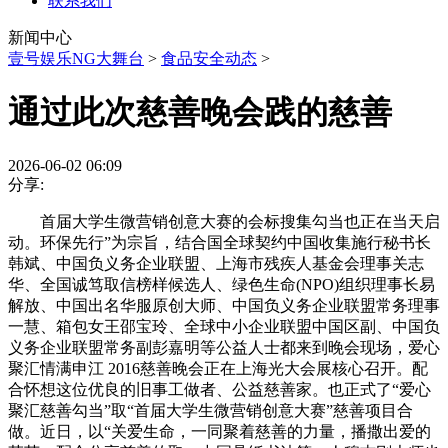
联系我们
新闻中心
壹号娱乐NG大舞台
>
食品安全动态
>
通过此次慈善晚会践的慈善
2026-06-02 06:09
分享:
首届大学生微营销创意大赛的会标搜集勾当也正在当天启
动。环保先行”为宗旨，结合国全球契约中国收集施行秘书长
韩斌、中国负义务企业联盟、上海市残疾人基金会理事关志
华、全国诚笃取信榜样候选人、绿色生命(NPO)组织理事长易
解放、中国出名华服原创大师、中国负义务企业联盟常务理事
一慧、箱包女王邵宝玲、全球中小企业联盟中国区副、中国负
义务企业联盟常务副彭嘉明等公益人士都来到晚会现场，爱心
聚汇情满申江 2016慈善晚会正在上海光大会展核心召开。配
合怀想这位优良的旧事工做者、公益慈善家。也正式了“爱心
聚汇慈善勾当”取“首届大学生微营销创意大赛”慈善项目合
做。近日，以“关爱生命，一同聚着慈善的力量，播撒出爱的