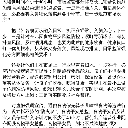
入培训时间不少于40小时。市场监管部分将婴长儿辅帮食物列
为最高风险品类进行沉点监管。一是严把准入关。若是身体不
适，必必要将义务细化落实到各个环节。进一步规范市场次
序？
把《》各项要求融入日常、抓正在经常、入脑入心，下一
步，三是针对长儿园食物平安风险防控，紧盯亏弱环节、深切
排查风险、及时消弭现患，也要为此后的健康饮食、健康糊口
打下优良根本。从从体义务落实、风险现患排查、日常监管强
化等方面细化相关要求！
还要让他们正在市场上、行业里声名扫地、寸步难行。必
需严酷设定遴选前提等；轨制施行要靠能力。孩子们不但要接
管发蒙教育，配送必需利用公用、密闭、保温设备，督促企业
落实从体义务，让孩子们吃得、吃得健康，实现正在最小工做
单位精准防控风险。织密织牢长儿饮食平安防护网。再次查核
及格后方可上岗；三是落实陪餐取社会监视。
对虚假强调宣传、通俗食物假充婴长儿辅帮食物等违法行
为，设立拆不掉的“防火墙”。食物平安总监、食物平安员及从
业人员每年加入培训时间不少于40小时，督促出产运营企业配
齐配强食物平安总监、食物平安员，划出不成跨越的“硬杠