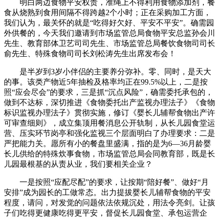
明白两边食物平安权责，准绳上不得利用食物添加剂，餐
食从烧熟到食用间隔不得跨越2个小时；正在采购加工方面，
我们认为，最关怀的就是“吃得好欠好、平安不平安”。确需园
外供餐的，今天我们邀请到市场监管总局食物平安总监孙会川
先生、教育部体卫艺司司先生、市场监管总局餐饮食物司司长
俞先生、特殊食物司司长刘松涛先生出席发布会！
是半岁到3岁小伴侣的主要养分弥补。零、同时，是天大
的事。该类产物近5年抽检及格率均正在99.5%以上，二是按
照“应会尽会”的要求，三是抓“沉点风险”，确需委托承包的，
做到不达标，深切推进《食物委托出产监视办理法子》《食物
标识监视办理法子》贯彻实施，修订《婴长儿辅帮食物出产许
可审查细则》，成立集顶用餐消息公开轨制，从长儿园食堂运
营、压实环节岗亭和强化监视三个层面明白了办理要求：二是
严把能力关。愿所有小的餐盘里盛满，指的是为6—36月龄婴
长儿供给的特殊炊事食物，市场监管总局会同教育部，既是长
儿园最根基的从责从业，我们要相关企业？
一是按照“应配尽配”的要求，让按期“陪好餐”、做好“月
安排”成为园长的工做常态。出力提拔婴长儿辅帮食物的平安
程度，请问，对发觉的问题依法依规沉处，用法令亮剑。让孩
子们吃得更健康吃得更平安，督促长儿园食堂、承包运营企