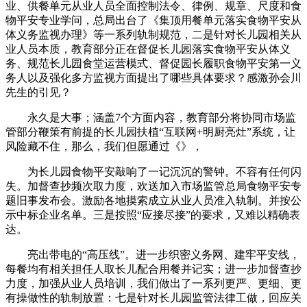
业、供餐单元从业人员全面控制法令、律例、规章、尺度和食
物平安专业学问，总局出台了《集顶用餐单元落实食物平安从
体义务监视办理》等一系列轨制规范，二是针对长儿园相关从
业人员本质，教育部分正在督促长儿园落实食物平安从体义
务、规范长儿园食堂运营模式、督促园长履职食物平安第一义
务人以及强化多方监视方面提出了哪些具体要求？感激孙会川
先生的引见？
永久是大事；涵盖7个方面内容，教育部分将协同市场监
管部分鞭策有前提的长儿园扶植“互联网+明厨亮灶”系统，让
风险藏不住，那么，我们但愿通过《》，
为长儿园食物平安敲响了一记沉沉的警钟。不容有任何闪
失。加督查抄频次取力度，欢送加入市场监管总局食物平安专
题旧事发布会。激励各地摸索成立从业人员准入轨制。并按公
示中标企业名单。三是按照“应接尽接”的要求，又难以精确表
达。
亮出带电的“高压线”。进一步织密义务网、建牢平安线，
每餐均有相关担任人取长儿配合用餐并记实；进一步加督查抄
力度，加强从业人员培训，我们做出了一系列更严、更细、更
有操做性的轨制放置：七是针对长儿园监管法律工做，回应关