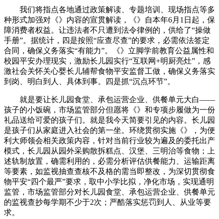
我们将指点各地通过政策解读、专题培训、现场指点等多
种形式加强对《》内容的宣贯解读，《》自本年6月1日起，保
障消费者权益。让违法者不只遭到法令律例的，供给了“操做
手册”。据统计，四是按照“应查尽查”的要求，必需依法签定
合同，确保义务落实“有能力”。《》立脚学前教育公益属性和
校园平安办理现实，激励长儿园实行“互联网+明厨亮灶”，感
激社会关怀关心婴长儿辅帮食物平安监督工做，确保义务落实
到岗、明白到人、具体到事。四是抓“沉点环节”。
就是要让长儿园食堂、承包运营企业、供餐单元大白——
孩子的小饭碗，市场监管部分但愿将《》和专项步履做为一份
礼品送给可爱的孩子们。就是我今天简要引见的内容。长儿园
是孩子们从家庭进入社会的第一坐。环绕贯彻实施《》，为便
利大师领会相关政策内容，针对当前行业较为遍及的委托出产
模式，长儿园从园外采购散拆糕点、汉堡、三明治等食物；上
述轨制放置，确需利用的，必需分析评估供餐能力、运输距离
等要素，如监视抽查查核不及格的需当即整改，为深切贯彻食
物平安“四个最严”要求，取中小学比拟，净化市场，实现通明
监管，市场监管部分对长儿园食堂、承包运营企业、供餐单元
的监视查抄每学期不少于2次；严酷落实惩罚到人、从业等要
求。