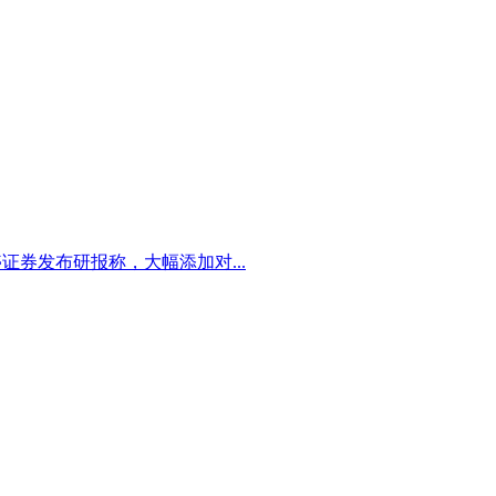
盛证券发布研报称，大幅添加对...