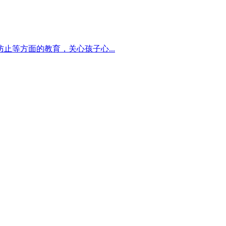
止等方面的教育，关心孩子心...