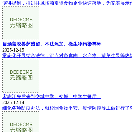
演讲提到，推进县域招商引资食物企业快速落地，为充实展示代
目涵盖农兽药残留、不法添加、微生物污染等环
2025-12-15
常态化开展结合法律，沉点对畜禽肉、水产物、蔬菜生果等热销
宋志江先后来到交城中学、交城二中学生餐厅、
2025-12-14
细化各项防疫办法，就校园食物平安、疫情防控等工做进行了查