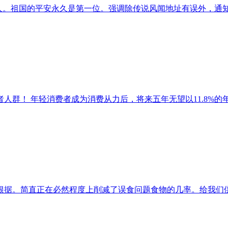
人。祖国的平安永久是第一位。强调除传说风闻地址有误外，通知布
！ 年轻消费者成为消费从力后，将来五年无望以11.8%的年增速扩张
据。简直正在必然程度上削减了误食问题食物的几率。给我们供货