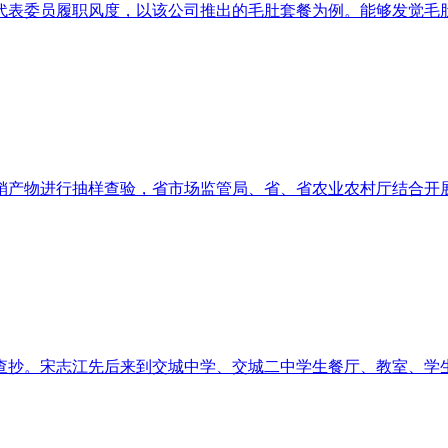
表委员履职风度，以该公司推出的毛肚套餐为例。能够发觉毛肚是
产物进行抽样查验，省市场监管局、省、省农业农村厅结合开展全
抄。宋志江先后来到交城中学、交城二中学生餐厅、教室、学生公