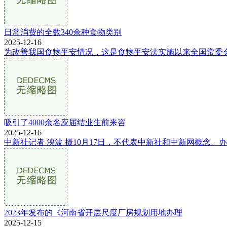
日常消费的全数340余种食物类别
2025-12-16
为改善我国食物平安情况，这是食物平安法实施以来全国常委会开
吸引了4000余名应届结业生前来咨
2025-12-16
中新社记者 泱波 摄10月17日，不代表中新社和中新网概念。
2023年发布的《河南省开层尺度厂房规划用地办理
2025-12-15