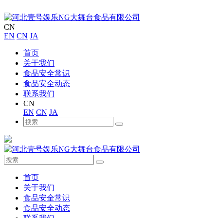
CN
EN
CN
JA
首页
关于我们
食品安全常识
食品安全动态
联系我们
CN
EN
CN
JA
首页
关于我们
食品安全常识
食品安全动态