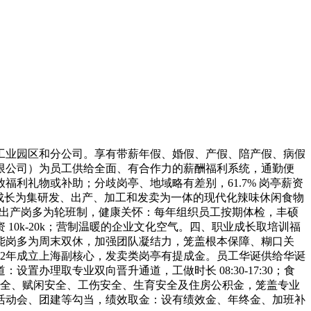
业园区和分公司。享有带薪年假、婚假、产假、陪产假、病假
限公司）为员工供给全面、有合作力的薪酬福利系统，通勤便
放福利礼物或补助；分歧岗亭、地域略有差别，61.7% 岗亭薪资
植，逐渐成长为集研发、出产、加工和发卖为一体的现代化辣味休闲食物
制，出产岗多为轮班制，健康关怀：每年组织员工按期体检，丰硕
0k-20k；营制温暖的企业文化空气。四、职业成长取培训福
能岗多为周末双休，加强团队凝结力，笼盖根本保障、糊口关
22年成立上海副核心，发卖类岗亭有提成金。员工华诞供给华诞
理取专业双向晋升通道，工做时长 08:30-17:30；食
、医疗安全、赋闲安全、工伤安全、生育安全及住房公积金，笼盖专业
活动会、团建等勾当，绩效取金：设有绩效金、年终金、加班补