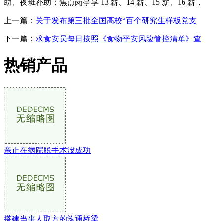
助、夜班补助；焦点岗亭享 13 薪、14 薪、15 薪、16 薪，
上一篇：
关于发布第三批全国高校“百个研究生样板党支
下一篇：
求食安员每日按照《食物平安风险管控清单》查
热销产品
亲正在病院脱手术没成功
搭建当事人取方的沟通桥梁