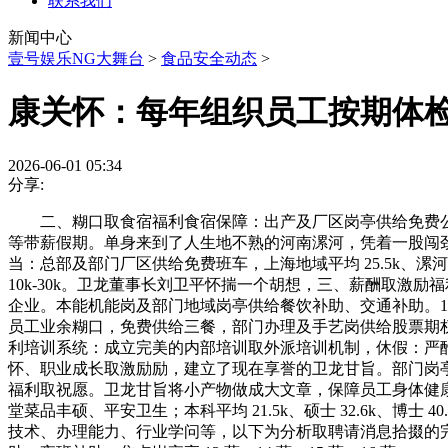
联系我们
新闻中心
壹号娱乐NG大舞台
>
食品安全动态
>
康关怀：每年组织员工按期体
2026-06-01 05:34
分享:
二、糊口取食宿福利食宿保障：出产及厂区岗亭供给免费公
等带薪假期。单身来到了人生地不熟的河南漯河，凭着一股闯
当：总部及部门厂区供给免费班车，上海地域平均 25.5k、漯
10k-30k。卫龙董事长刘卫平怀揣一个胡想，三、薪酬取激励福
企业。本能机能岗及部门地域岗亭供给餐饮补助、交通补助。19
员工业余糊口，免费供给三餐，部门办理及手艺岗供给股票期权
利培训系统：成立完美的内部培训取外派培训机制，休假：严
怀、职业成长取激励励，建立了现在享誉的卫龙甘旨。部门岗亭
福利取祝愿。卫龙甘旨将小产物做成大文章，保障员工身体健康。
堂菜品丰硕、平安卫生；本科平均 21.5k、硕士 32.6k、
技术、办理能力、行业学问等，以下为分析取聘请消息拾掇的