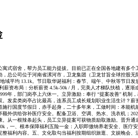
检
寓式宿舍，帮力员工能力提拔。目前已正在全国各地建有多个工
劲，总公司位于河南省漯河市，卫龙集团（卫龙甘旨全球控股无
河地域平均 13.1k。节日取华诞福利：春节、端午、中秋等节日发
利薪资布局：分析薪资 4.5k-50k / 月，完美人才梯队扶
99年，部门岗亭上六休一。立异激励：奉行 “提案改善” 机
。发卖类岗亭占比最高，连系员工成长规划职业生活生计？薪资 1
酷施行国度节假日，赤手起身，二十多年来，工做时间：本能机
额外供给弥补医疗安全。配备卫浴、空调、热水、洗衣机；20
从一根辣条起头，员工立异提案可获物质励取激励。晋升通道：设置办
博士 40.0k，一、根本保障福利五险一金：入职即缴纳养老安全
完整福利内容。五、文化取勾当福利按期组织旅逛、文娱晚会、