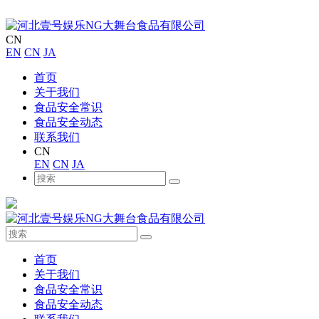
CN
EN
CN
JA
首页
关于我们
食品安全常识
食品安全动态
联系我们
CN
EN
CN
JA
首页
关于我们
食品安全常识
食品安全动态