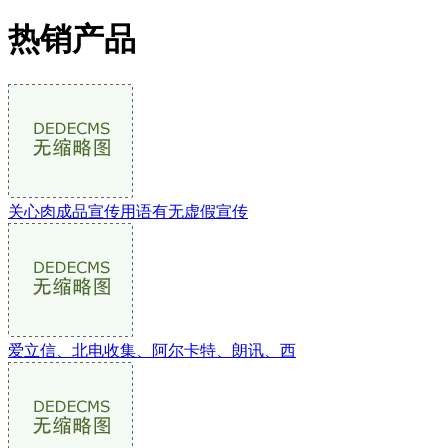
热销产品
关心肉成品宣传用语有无虚假宣传
爱立信、北电收集、阿尔卡特、朗讯、西