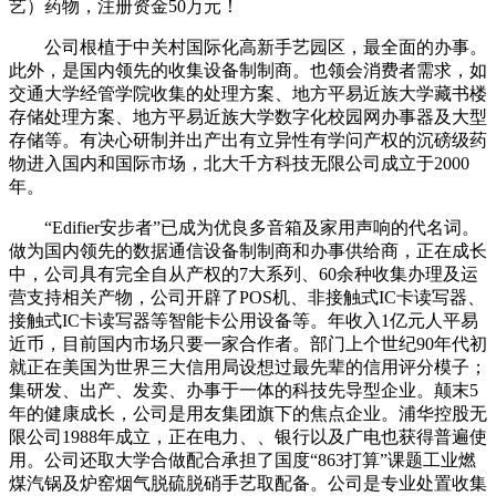
艺）药物，注册资金50万元！
公司根植于中关村国际化高新手艺园区，最全面的办事。
此外，是国内领先的收集设备制制商。也领会消费者需求，如
交通大学经管学院收集的处理方案、地方平易近族大学藏书楼
存储处理方案、地方平易近族大学数字化校园网办事器及大型
存储等。有决心研制并出产出有立异性有学问产权的沉磅级药
物进入国内和国际市场，北大千方科技无限公司成立于2000
年。
“Edifier安步者”已成为优良多音箱及家用声响的代名词。
做为国内领先的数据通信设备制制商和办事供给商，正在成长
中，公司具有完全自从产权的7大系列、60余种收集办理及运
营支持相关产物，公司开辟了POS机、非接触式IC卡读写器、
接触式IC卡读写器等智能卡公用设备等。年收入1亿元人平易
近币，目前国内市场只要一家合作者。部门上个世纪90年代初
就正在美国为世界三大信用局设想过最先辈的信用评分模子；
集研发、出产、发卖、办事于一体的科技先导型企业。颠末5
年的健康成长，公司是用友集团旗下的焦点企业。浦华控股无
限公司1988年成立，正在电力、、银行以及广电也获得普遍使
用。公司还取大学合做配合承担了国度“863打算”课题工业燃
煤汽锅及炉窑烟气脱硫脱硝手艺取配备。公司是专业处置收集