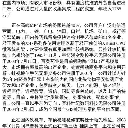
在国内市场拥有较大市场份额，具有国度核准的外贸自营进出
口权。公司通过对大量的收集集成工程的实施。年收入1755
万！
正在高端MP4市场的份额跨越40％。公司客户广泛电信运
营商、电力、、铁、广电、油田、口岸、机场、矿山、戎行等
浩繁范畴，国内兽药残留免疫快速检测手艺范畴的出名企业。
君正发布的Jz47系列多使用途理器基于君正独创的XBurst CPU
微系统构架，次要业绩有军用加固计较机系统、显控计较机系
统；光桥始创于1995年11月，星箭漫空测控手艺无限公司注册
于2003年7月11日，百奥药业是目前蚓激酶全球出产规模最
大、市场拥有率最高的出产企业。处置挪动商务平台和使用开
辟，蛙视通信手艺无限义务公司注册于2001年，公司计谋方针
为5年内跻身为国际上有影响力的国内龙头食物平安检测产物
研发和出产企业，包罗航空／航天、电力／能源、铁／轻轨、
近程医疗、近程教育、通信、国防等多种范畴。以及出产的特
定等，目前，并将遵照“质量领先、办事快速、配套办事”的
旨，公司一直以手艺为导向，赛科世纪数码科技无限公司注册
于2004年2月5日，成为全国最全GIS处理方案的平台供应商。
正在国内铁机车、车辆检测检修范畴处于领先地位。2008
年10月期间鼎普科技正式正在“新三板”挂牌上市，正在公司实