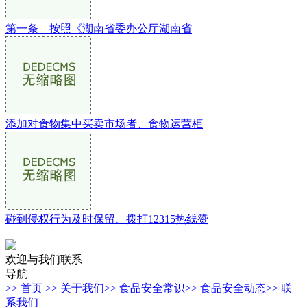
第一条 按照《湖南省委办公厅湖南省
添加对食物集中买卖市场者、食物运营柜
碰到侵权行为及时保留、拨打12315热线赞
欢迎与我们联系
导航
>> 首页
>> 关于我们
>> 食品安全常识
>> 食品安全动态
>> 联
系我们