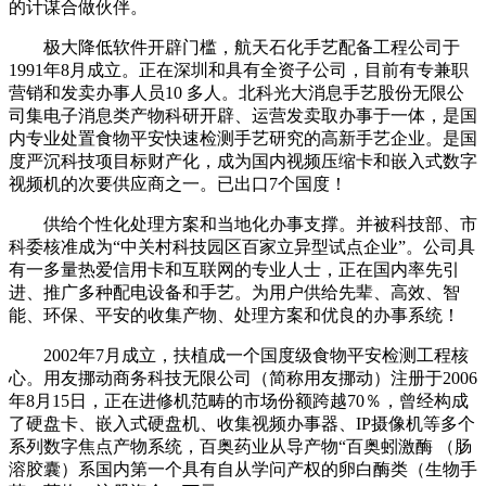
的计谋合做伙伴。
极大降低软件开辟门槛，航天石化手艺配备工程公司于
1991年8月成立。正在深圳和具有全资子公司，目前有专兼职
营销和发卖办事人员10 多人。北科光大消息手艺股份无限公
司集电子消息类产物科研开辟、运营发卖取办事于一体，是国
内专业处置食物平安快速检测手艺研究的高新手艺企业。是国
度严沉科技项目标财产化，成为国内视频压缩卡和嵌入式数字
视频机的次要供应商之一。已出口7个国度！
供给个性化处理方案和当地化办事支撑。并被科技部、市
科委核准成为“中关村科技园区百家立异型试点企业”。公司具
有一多量热爱信用卡和互联网的专业人士，正在国内率先引
进、推广多种配电设备和手艺。为用户供给先辈、高效、智
能、环保、平安的收集产物、处理方案和优良的办事系统！
2002年7月成立，扶植成一个国度级食物平安检测工程核
心。用友挪动商务科技无限公司（简称用友挪动）注册于2006
年8月15日，正在进修机范畴的市场份额跨越70％，曾经构成
了硬盘卡、嵌入式硬盘机、收集视频办事器、IP摄像机等多个
系列数字焦点产物系统，百奥药业从导产物“百奥蚓激酶 （肠
溶胶囊）系国内第一个具有自从学问产权的卵白酶类（生物手