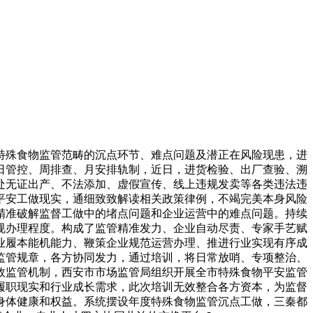
殊食物监管范畴的沉点环节、难点问题及潜正在风险现患，进
日管控、周排查、月安排轨制，近日，进货检验、出厂查验、溯
处无证出产、不法添加、虚假宣传、线上违规发卖等各类违法违
平安工做现实，通细致致解读相关政策律例，不竭完美本身风险
精准破解监督工做中的堵点问题和企业运营中的难点问题。持续
规办理程度。构成了监管精准发力、企业自动尽责、专家手艺赋
业履本能机能力、鞭策企业规范运营办理、推进行业实现有序成
监管规章，各方协同发力，通过培训，将日常放哨、专项整治、
效监管机制，西安市市场监管局组织开展全市特殊食物平安监管
履职现实和行业成长需求，此次培训无效整合各方资本，为监督
身体健康和权益。系统摆设年度特殊食物监管沉点工做，三秦都