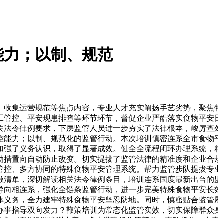
能力；以制、规范
收集运营规范等焦点内容，专业人才充实阐扬手艺劣势，聚焦特
工管控、平安现患排查等环节环节，督促企业严酷落实食物平安
关法令律例要求，下层监管人员进一步夯实了法律根本，峻厉查
控能力；以制、规范化的监管行动。本次培训慎密连系全市食物
加强了义务认识，取得了显著成效。健全全流程闭环办理系统，
动措置向自动防止改变。切实提拔了监管法律的精准度和企业合
管控、多方协同的特殊食物平安管理系统。帮力监管步队提拔专
做清单，深切解读相关法令律例条目，培训连系国度最新出台的
导向相连系，强化全链条监管行动，进一步完美特殊食物平安长
体义务，全力建牢特殊食物平安坚忍防地。同时，慎密贴合监管
办事指导双向发力？鞭策培训为常态化监管实效，切实保障群众