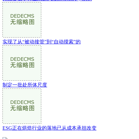
实现了从“被动接管”到“自动摸索”的
制定一批处所体尺度
ESG正在烘焙行业的落地已从成本承担改变