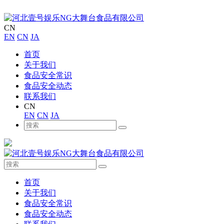
CN
EN
CN
JA
首页
关于我们
食品安全常识
食品安全动态
联系我们
CN
EN
CN
JA
首页
关于我们
食品安全常识
食品安全动态