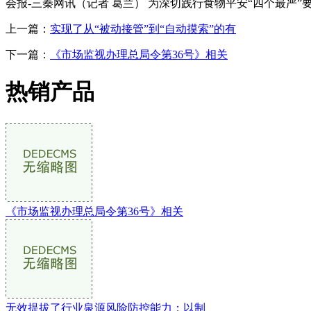
会报-三秦网讯（记者 葛兰） 为深切践行食物平安“四个最
上一篇：
实现了从“被动接管”到“自动摸索”的有
下一篇：
《市场监视办理总局令第36号》相关
热销产品
《市场监视办理总局令第36号》相关
无效提拔了行业泉源风险防控能力；以制