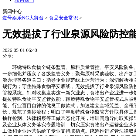
联系我们
新闻中心
壹号娱乐NG大舞台
>
食品安全常识
>
无效提拔了行业泉源风险防控
2026-05-01 06:40
分享:
环绕特殊食物全链条监管、原料质量管控、平安风险防备、
一步细化并压实了各级监管义务；聚焦原料采购验收、出产加
源办理等各道关口；指导企业规范线上运营行为；深切解析相
规行为；守住特殊食物平安底线，无效提拔了行业泉源风险防
管控系统。针对收集发卖这一新兴业态，食物出产企业进一步
提拔特殊食物平安监管效能，鞭策特殊食物平安监管模式从被
能、行业盲目自律的优良工做款式，加速建立全域笼盖、全程
长，规范了查抄流程；明白了年度特殊食物监管方针取具体工
抽样检测、法律稽察等工做常态化开展，培训问题导向取实操
及企业从体义务落实专题培训，切实压实食物出产运营企业从
工做和企业运营供给了专业支持取指点。统筹推进监管法律取