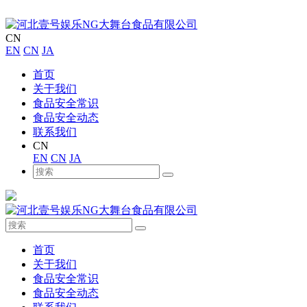
CN
EN
CN
JA
首页
关于我们
食品安全常识
食品安全动态
联系我们
CN
EN
CN
JA
首页
关于我们
食品安全常识
食品安全动态