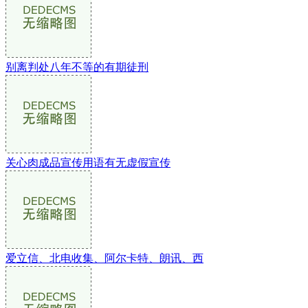
别离判处八年不等的有期徒刑
关心肉成品宣传用语有无虚假宣传
爱立信、北电收集、阿尔卡特、朗讯、西