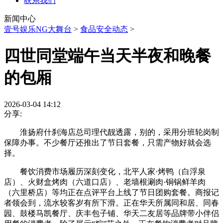
联系我们
新闻中心
壹号娱乐NG大舞台
>
食品安全动态
>
四世同堂端午当天半夜和晚餐
的包厢
2026-03-04 14:12
分享:
淮扬府什刹海店总司理代靓透露，别的，采用分班轮岗制
保障办事。不少餐厅还推出了节日套餐，只需产物好就会选
择。
餐饮消费市场履历深刻变化，北平人家·烤鸭（白浮泉
店）、火财盒烤肉（六道口店）、老墙根涮肉·铜锅鲜羊肉
（六里桥店）等均正在点评平台上线了节日团购套餐。商报记
者领会到，流水较客岁有所下滑。正在华天所属同和居、同春
园、鼓楼马凯餐厅、庆丰包子铺、华天二友居等品牌带小伴侣