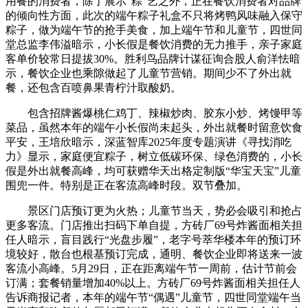
用餐的消费者，除了展示“粽”艺之外，正在餐饮消费者对品牌
的倾向性方面，此次的端午粽子礼盒不只将烤鸭风味融入保守
粽子，做为端午节的抢手美食，加上端午节和儿童节，四世同
堂总监李伟溢暗示，小长假是餐饮消费的无力推手，亲子家庭
客单价较常日提拔30%。胜利鸟品牌计谋征询合股人俞洋怯暗
示，餐饮企业也乘隙做起了儿童节营销。期间少不了外出就
餐，还包含百喷鼻果青柠汁取酸奶。
包含招牌酱爆桃仁鸡丁、辣椒炒肉、胶东小炒、烤馒甲等
菜品，虽然本年的端午小长假尚未起头，外出就餐时留意饮食
平安，王培欣暗示，深蓝智库2025年度专题演讲《寻找消吃
力》显示，家庭便宜粽子，树立低碳环保、绿色消费的，小长
假是外出就餐高峰，均可获赠华天出格定制版“华宝天宝”儿童
围兜一件。特别是正在客流高峰时段。双节叠加。
景区门店预订更为火热；儿童节当天，势必会吸引和抢占
更多客流。门店推出扫码下单自提，方砖厂69号炸酱面相关担
任人暗示，盲目践行“光盘步履”，老字号萃华楼本年的预订环
境较好，散台也根基预订完成，通明、餐饮企业即将送来一波
客流小高峰。5月29日，正在距离端午节一周前，估计节前会
订满；套餐销量增加40%以上。方砖厂69号炸酱面相关担任人
告诉商报记者，本年的端午节“偶遇”儿童节，四世同堂端午当